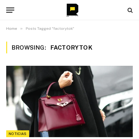
»
Home
Posts Tagged "factorytok"
BROWSING:
FACTORYTOK
NOTICIAS