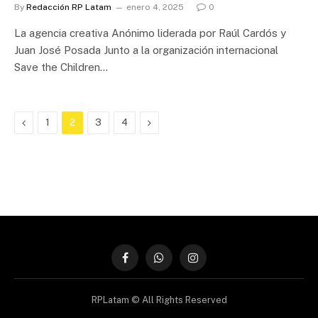
By
Redacción RP Latam
enero 4, 2025
0
La agencia creativa Anónimo liderada por Raúl Cardós y
Juan José Posada Junto a la organización internacional
Save the Children…
Previous
Next
1
2
3
4
Facebook
WhatsApp
Instagram
RPLatam © All Rights Reserved