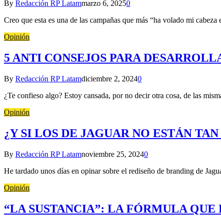
By
Redacción RP Latam
marzo 6, 2025
0
Creo que esta es una de las campañas que más “ha volado mi cabeza 
Opinión
5 ANTI CONSEJOS PARA DESARROLL
By
Redacción RP Latam
diciembre 2, 2024
0
¿Te confieso algo? Estoy cansada, por no decir otra cosa, de las misma
Opinión
¿Y SI LOS DE JAGUAR NO ESTÁN TA
By
Redacción RP Latam
noviembre 25, 2024
0
He tardado unos días en opinar sobre el rediseño de branding de Jagu
Opinión
“LA SUSTANCIA”: LA FÓRMULA QUE