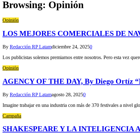
Browsing:
Opinión
Opinión
LOS MEJORES COMERCIALES DE NAV
By
Redacción RP Latam
diciembre 24, 2025
0
Los publicistas solemos premiarnos entre nosotros. Pero esta vez quer
Opinión
AGENCY OF THE DAY, By Diego Ortíz 
By
Redacción RP Latam
agosto 28, 2025
0
Imagine trabajar en una industria con más de 370 festivales a nivel g
Campaña
SHAKESPEARE Y LA INTELIGENCIA AR